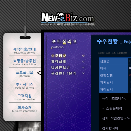
Total :
643
,
32
/
33 pages
상호명
T
제목
ㆍ 수주현황
진행상황
ㆍ 제작사례
의뢰일시
1
처리일시
1
뉴이비즈입니다.
- 쇼핑몰제작
상기 작업건입니다
감사합니다.