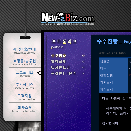
Total :
643
,
4
/
33 pages
상호명
제목
ㆍ 수주현황
진행상황
ㆍ 제작사례
의뢰일시
1
처리일시
1
다음 사항이 접수
- 세부페이지 내 
- 이미지, 플래시
감사합니다.