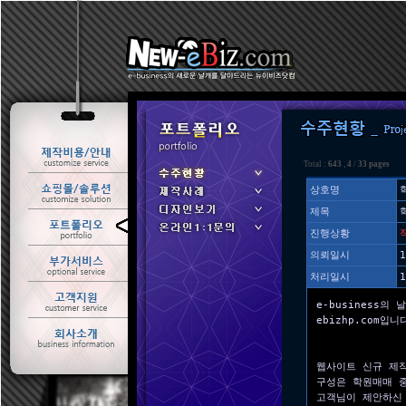
Total :
643
,
4
/
33 pages
상호명
제목
ㆍ 수주현황
진행상황
ㆍ 제작사례
의뢰일시
1
처리일시
1
e-business의 
ebizhp.com입니
웹사이트 신규 제
구성은 학원매매 
고객님이 제안하신