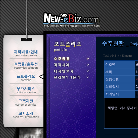
Total :
643
,
4
/
33 pages
상호명
W
제목
ㆍ 수주현황
진행상황
ㆍ 제작사례
의뢰일시
1
처리일시
1
채팅앱 메시징서버