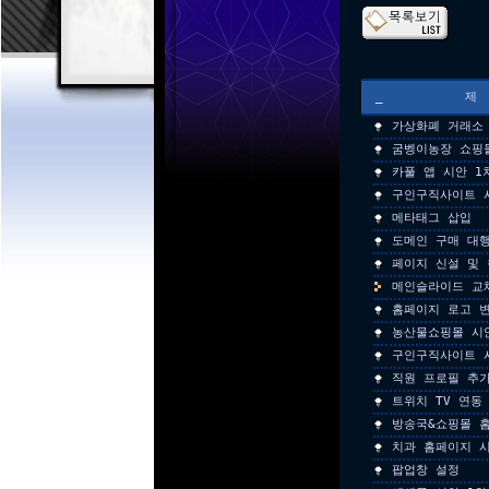
_
가상화폐 거래소
굼벵이농장 쇼핑
카풀 앱 시안 1
구인구직사이트 
메타태그 삽입
도메인 구매 대
페이지 신설 및 
메인슬라이드 교
홈페이지 로고 
농산물쇼핑몰 시
구인구직사이트 
직원 프로필 추
트위치 TV 연동
방송국&쇼핑몰 
치과 홈페이지 시
팝업창 설정