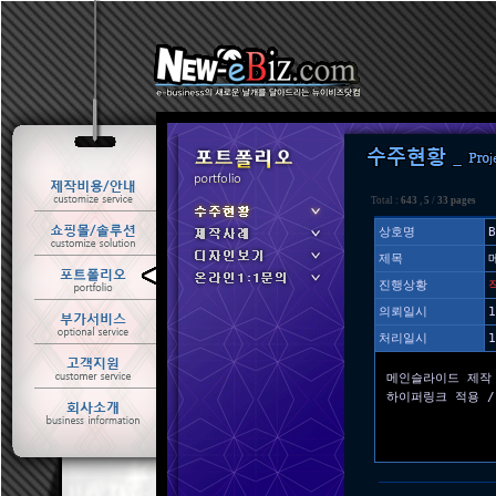
Total :
643
,
5
/
33 pages
상호명
B
제목
ㆍ 수주현황
진행상황
ㆍ 제작사례
의뢰일시
1
처리일시
1
메인슬라이드 제작 
하이퍼링크 적용 /