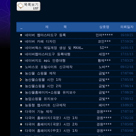
_
제 목
상호명
의뢰일자
네이버 웹마스터도구 등록
인어*****
16/10/25
네이버 카페 디자인
코인***
17/10/26
네이버웍스 메일계정 생성 및 MX레…
SI**
16/01/13
네이버웹마스터도구 등록대행
세정**
17/11/13
네이버지도 api 인증대행
황제***
17/03/29
노바스포 포털사이트 신규제작
노바**
09/12/18
농산물 쇼핑몰 제작
금빛**
17/07/06
농산물쇼핑몰 시안 1차
금빛**
17/05/18
농산물쇼핑몰 시안 2차
금빛**
17/06/14
농산물홈페이지+쇼핑몰 유지보수
금빛**
17/08/29
농업쇼핑몰 유지보수
금빛**
17/09/12
능동형 웹사이트 신규제작
페이**
13/09/25
다국어 기능 제작
경원****
17/07/10
다국어 홈페이지(국문) 시안 1차
경원****
17/02/28
다국어 홈페이지(국문) 시안 2차
경원****
17/03/08
다국어 홈페이지(中文) 시안 1차
경원****
17/03/08