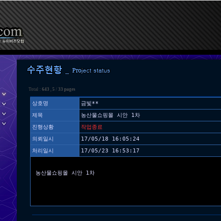
Total :
643
,
5
/
33 pages
상호명
금빛**
제목
농산물쇼핑몰 시안 1차
진행상황
작업종료
의뢰일시
17/05/18 16:05:24
처리일시
17/05/23 16:53:17
농산물쇼핑몰 시안 1차