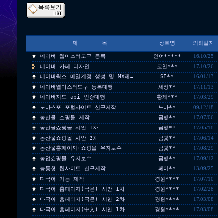
_
제 목
상호명
의뢰일자
네이버 웹마스터도구 등록
인어*****
16/10/25
네이버 카페 디자인
코인***
17/10/26
네이버웍스 메일계정 생성 및 MX레…
SI**
16/01/13
네이버웹마스터도구 등록대행
세정**
17/11/13
네이버지도 api 인증대행
황제***
17/03/29
노바스포 포털사이트 신규제작
노바**
09/12/18
농산물 쇼핑몰 제작
금빛**
17/07/06
농산물쇼핑몰 시안 1차
금빛**
17/05/18
농산물쇼핑몰 시안 2차
금빛**
17/06/14
농산물홈페이지+쇼핑몰 유지보수
금빛**
17/08/29
농업쇼핑몰 유지보수
금빛**
17/09/12
능동형 웹사이트 신규제작
페이**
13/09/25
다국어 기능 제작
경원****
17/07/10
다국어 홈페이지(국문) 시안 1차
경원****
17/02/28
다국어 홈페이지(국문) 시안 2차
경원****
17/03/08
다국어 홈페이지(中文) 시안 1차
경원****
17/03/08