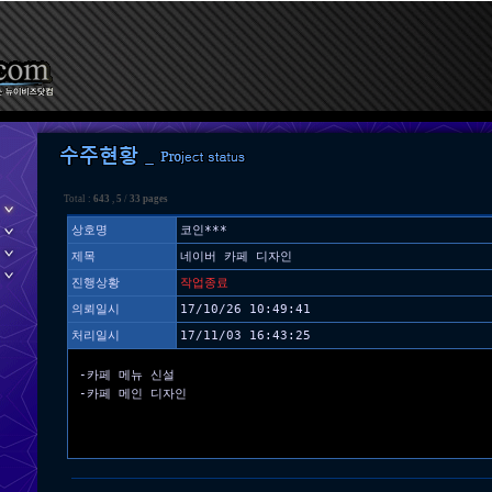
Total :
643
,
5
/
33 pages
상호명
코인***
제목
네이버 카페 디자인
진행상황
작업종료
의뢰일시
17/10/26 10:49:41
처리일시
17/11/03 16:43:25
-카페 메뉴 신설
-카페 메인 디자인