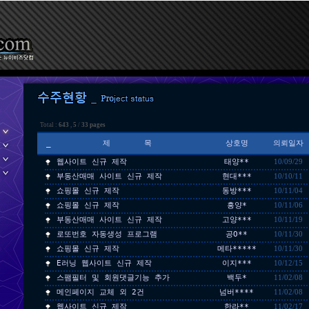
Total :
643
,
5
/
33 pages
_
제 목
상호명
의뢰일자
웹사이트 신규 제작
태양**
10/09/29
부동산매매 사이트 신규 제작
현대***
10/10/11
쇼핑몰 신규 제작
동방***
10/11/04
쇼핑몰 신규 제작
흥양*
10/11/06
부동산매매 사이트 신규 제작
고양***
10/11/19
로또번호 자동생성 프로그램
공O**
10/11/30
쇼핑몰 신규 제작
메타*****
10/11/30
E러닝 웹사이트 신규 제작
이지***
10/12/15
스팸필터 및 회원댓글기능 추가
백두*
11/02/08
메인페이지 교체 외 2건
넘버****
11/02/08
웹사이트 신규 제작
한라**
11/02/17