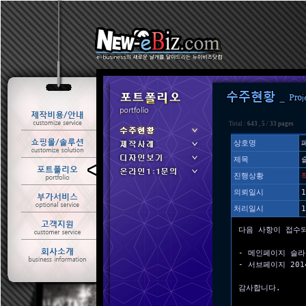
Total :
643
,
5
/
33 pages
상호명
제목
ㆍ 수주현황
진행상황
ㆍ 제작사례
의뢰일시
1
처리일시
1
다음 사항이 접수
- 메인페이지 슬
- 서브페이지 201
감사합니다.