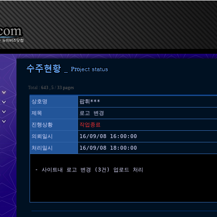
Total :
643
,
5
/
33 pages
상호명
팝휘***
제목
로고 변경
진행상황
작업종료
의뢰일시
16/09/08 16:00:00
처리일시
16/09/08 18:00:00
- 사이트내 로고 변경 (3건) 업로드 처리