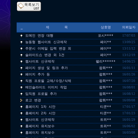
_
제 목
상호명
의뢰일자
도메인 연장 대행
포시****
17/07/03
능동형 웹사이트 신규제작
페이**
13/09/25
주문시 이메일 입력 변경 외
페이**
13/11/12
슬라이드쇼 변경 외 1건
페이**
13/12/19
웹사이트 신규제작
팰리******
14/06/25
페이지 생성 및 링크 추가
팝휘***
16/01/11
페이지 추가 등
팝휘***
16/01/26
직원 프로필 교체/수정/삭제
팝휘***
16/07/20
메인슬라이드 이미지 작업
팝휘***
16/08/01
임직원 프로필 추가
팝휘***
16/08/12
로고 변경
팝휘***
16/09/08
홈페이지 1차 시안
티쿤**
17/01/17
홈페이지 2차 시안
티쿤**
17/01/23
웹사이트 신규제작
트위**
16/01/29
홈페이지 유지보수
트위**
16/06/02
홈페이지 유지보수
트위**
16/03/08