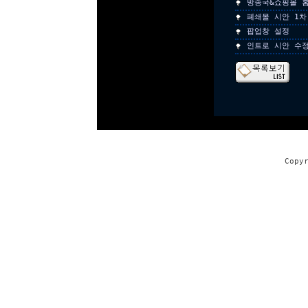
방송국&쇼핑몰 
폐쇄몰 시안 1차
팝업창 설정
인트로 시안 수
Copy