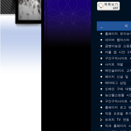
_
홈페이지 유지보
네이버 웹마스터
굼벵이농장 쇼핑
카풀 앱 시안 1
구인구직사이트 
사이트 개발
메인슬라이드 교
페이지 신설 및 
메타태그 삽입
도메인 구매 대
농산물쇼핑몰 시
구인구직사이트 
홈페이지 로고 
직원 프로필 추
트위치 TV 연동
치과 홈페이지 시