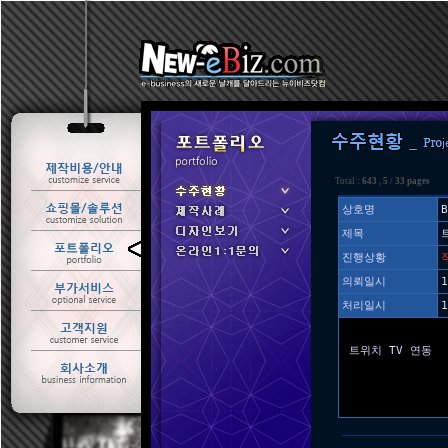
Total :
643
,
5
/
33 pages
상호명
B
제목
ㆍ 수주현황
진행상황
ㆍ 제작사례
의뢰일시
1
처리일시
1
트위치 TV 연동