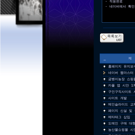
- 적용완료
- 네이버에서 확인
_
홈페이지 유지보
네이버 웹마스터
굼벵이농장 쇼핑
카풀 앱 시안 1
구인구직사이트 
사이트 개발
메인슬라이드 교
페이지 신설 및 
메타태그 삽입
도메인 구매 대
농산물쇼핑몰 시