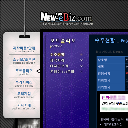
Total :
643
,
5
/
33 pages
상호명
제목
ㆍ 수주현황
진행상황
ㆍ 제작사례
의뢰일시
1
처리일시
1
네이버 웹마스터 
- 매타태그수정