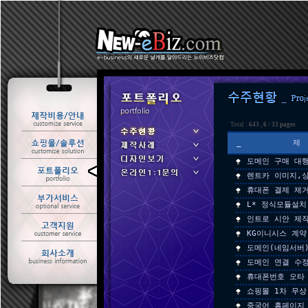
Total :
643
,
6
/
33 pages
_
도메인 구매 대
ㆍ 수주현황
렌트카 이미지,
ㆍ 제작사례
휴대폰 결제 제
L* 정식모듈설치
인트로 시안 제
KG이니시스 계약
도메인(네임서버
도메인 연결 수
휴대폰번호 오타
쇼핑몰 1차 무상
중국어 홈페이지