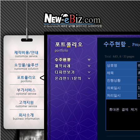
Total :
643
,
6
/
33 pages
상호명
제목
ㆍ 수주현황
진행상황
ㆍ 제작사례
의뢰일시
1
처리일시
1
휴대폰 결제 제거