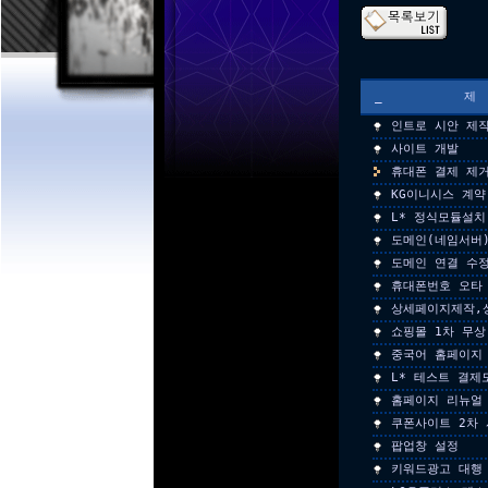
_
인트로 시안 제
사이트 개발
휴대폰 결제 제
KG이니시스 계약
L* 정식모듈설치
도메인(네임서버
도메인 연결 수
휴대폰번호 오타
상세페이지제작,
쇼핑몰 1차 무상
중국어 홈페이지
L* 테스트 결제
홈페이지 리뉴얼 
쿠폰사이트 2차
팝업창 설정
키워드광고 대행