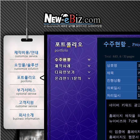
Total :
643
,
6
/
33 pages
상호명
제목
ㆍ 수주현황
진행상황
ㆍ 제작사례
의뢰일시
1
처리일시
1
네이버 키워드 광
홈페이지 제작을 
뉴이비즈와 7년째
이 업종에 홈페이
홈페이지도 웹문서