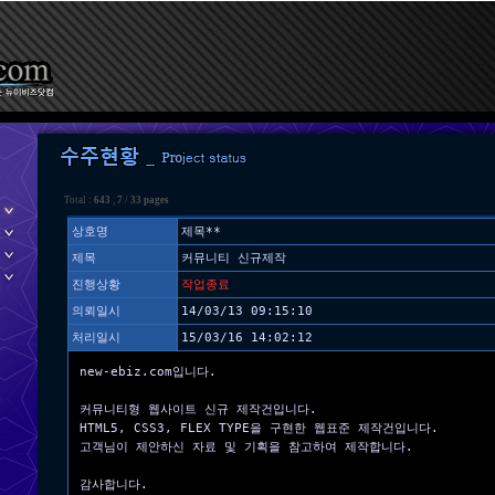
Total :
643
,
7
/
33 pages
상호명
제목**
제목
커뮤니티 신규제작
진행상황
작업종료
의뢰일시
14/03/13 09:15:10
처리일시
15/03/16 14:02:12
new-ebiz.com입니다.
커뮤니티형 웹사이트 신규 제작건입니다.
HTML5, CSS3, FLEX TYPE을 구현한 웹표준 제작건입니다.
고객님이 제안하신 자료 및 기획을 참고하여 제작합니다.
감사합니다.