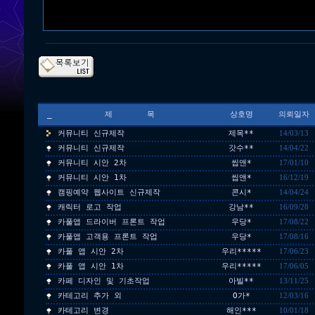
_
제 목
상호명
의뢰일자
커뮤니티 신규제작
제목**
14/03/13
커뮤니티 신규제작
갓수**
14/04/22
커뮤니티 시안 2차
씹앤*
17/01/10
커뮤니티 시안 1차
씹앤*
16/12/19
캠핑예약 웹사이트 신규제작
콘시*
14/04/24
캐릭터 로고 작업
강남**
16/09/28
카풀앱 드라이버 프론트 작업
우당*
17/08/22
카풀앱 고객용 프론트 작업
우당*
17/08/16
카풀 앱 시안 2차
우리*****
17/06/23
카풀 앱 시안 1차
우리*****
17/06/05
카페 디자인 및 기초작업
아빌**
13/11/25
카테고리 추가 외
O가*
12/03/16
카테고리 변경
해인***
10/01/18