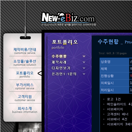
Total :
643
,
8
/
33 pages
상호명
제목
ㆍ 수주현황
진행상황
ㆍ 제작사례
의뢰일시
1
처리일시
1
- 로고 1건
- 메인슬라이드 4
- 서브페이지
- 고객센터 배너
- 서브배너 4건
- 서브페이지 3페