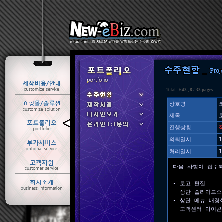
Total :
643
,
8
/
33 pages
상호명
제목
ㆍ 수주현황
진행상황
ㆍ 제작사례
의뢰일시
1
처리일시
1
다음 사항이 접수
- 로고 편집
- 상단 슬라이드쇼
- 상단 메뉴 배경
- 고객센터 아이콘