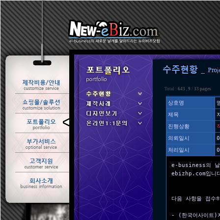
Total :
643
,
9
/
33 pages
상호명
제목
ㆍ 수주현황
진행상황
ㆍ 제작사례
의뢰일시
0
처리일시
0
e-business의 
ebizhp.com입니
다음 사항을 접수
- (한국어사이트)