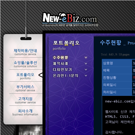
Total :
643
,
9
/
33 pages
상호명
제목
ㆍ 수주현황
진행상황
ㆍ 제작사례
의뢰일시
1
처리일시
1
new-ebiz.com
웹사이트 신규 제
HTML5, CSS3
고객님이 제안하신
감사합니다.