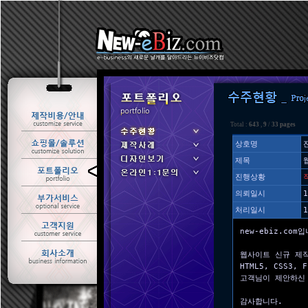
Total :
643
,
9
/
33 pages
상호명
제목
ㆍ 수주현황
진행상황
ㆍ 제작사례
의뢰일시
1
처리일시
1
new-ebiz.com
웹사이트 신규 제
HTML5, CSS3
고객님이 제안하신
감사합니다.