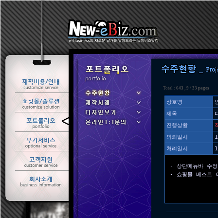
Total :
643
,
9
/
33 pages
상호명
제목
ㆍ 수주현황
진행상황
ㆍ 제작사례
의뢰일시
1
처리일시
1
- 상단메뉴바 수정
- 쇼핑몰 베스트 