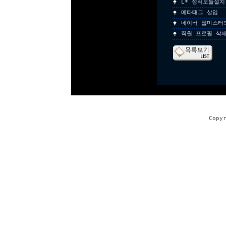
L* 정식모듈설치
메타태그 삽입
네이버 웹마스터
직원 프로필 삭
Copy