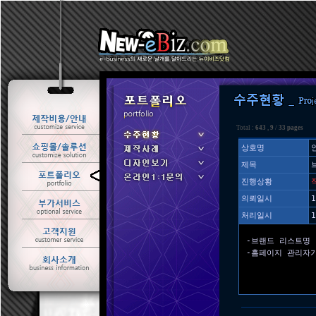
Total :
643
,
9
/
33 pages
상호명
제목
ㆍ 수주현황
진행상황
ㆍ 제작사례
의뢰일시
1
처리일시
1
-브랜드 리스트명
-홈페이지 관리자