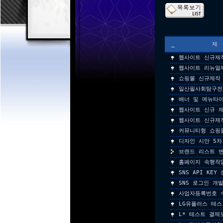
_
웹사이트 신규제
웹사이트 리뉴얼
쇼핑몰 신규제작
일산필사회탐구전
배너 및 메뉴타
웹사이트 신규 
웹사이트 신규제
커뮤니티형 쇼핑
디자인 시안 5차
브랜드 리스트 
홈페이지 속행작
SNS API KEY
SNS 로그인 개
사업자등록번호 
LG유플러스 테
L* 테스트 결제