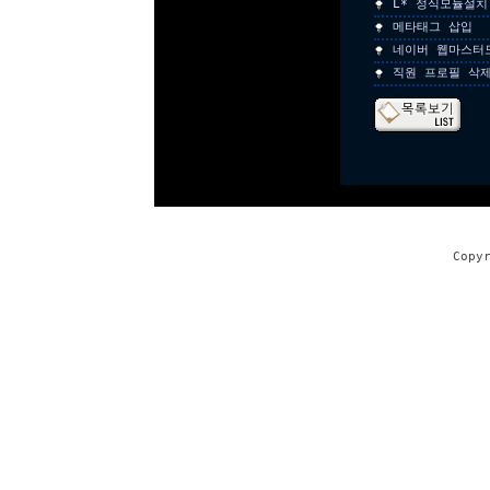
L* 정식모듈설치
메타태그 삽입
네이버 웹마스터
직원 프로필 삭
Copy