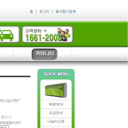
홈
| 로그인
|
즐겨찾기등록
아니십니까?
빠른예약
요금안내
 했으나
나눔터신청
실하셨습니까?