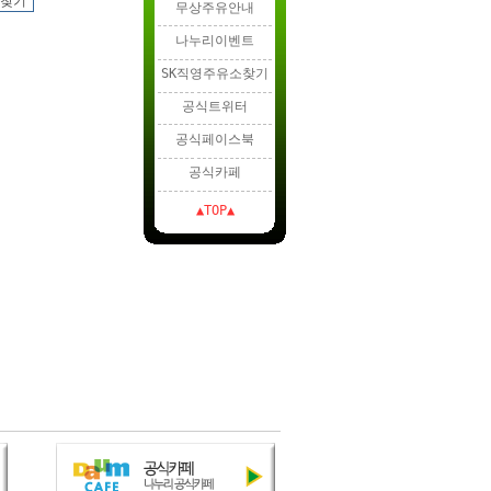
무상주유안내
나누리이벤트
SK직영주유소찾기
공식트위터
공식페이스북
공식카페
▲TOP▲