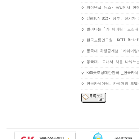
파이낸셜 뉴스- 독일에서 한창
Chosun Biz- 정부, 전기
빌려타는 `카 쉐어링' 도심내
한국교통연구원- KOTI-Brief
동국대 차량공개념 '카쉐어링(Ca
동국대, 교내서 차를 나눠쓰
KBS굿모닝대한민국 _한국카
한국카쉐어링, 카쉐어링 모델