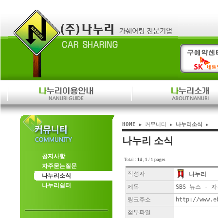
HOME
커뮤니티
나누리소식
▶
▶
▶
나누리 소식
공지사항
Total :
14
,
1
/
1 pages
자주묻는질문
작성자
나누리
나누리소식
나누리쉼터
제목
SBS 뉴스 -
링크주소
http://www.e
첨부파일