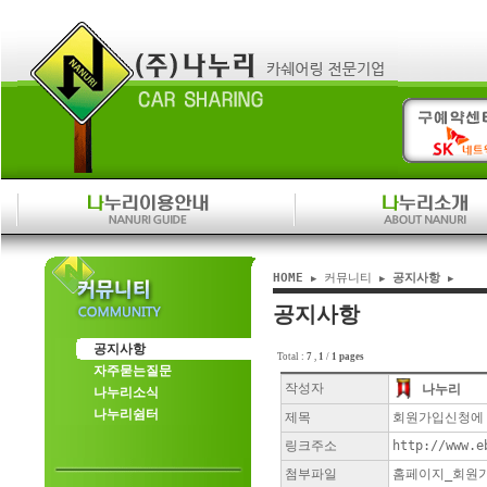
HOME
커뮤니티
공지사항
▶
▶
▶
공지사항
공지사항
Total :
7
,
1
/
1 pages
자주묻는질문
작성자
나누리
나누리소식
나누리쉼터
제목
회원가입신청에
링크주소
http://www.e
첨부파일
홈페이지_회원가입