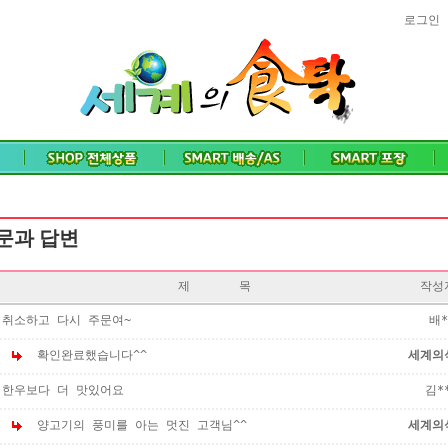
로그인
문과 답변
제 목
작성
취소하고 다시 주문여~
배*
확인완료했습니다^^
세계의
한우보다 더 맛있어요
김*
양고기의 풍미를 아는 멋진 고객님^^
세계의