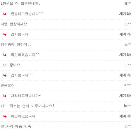
1만원을 더 입금했내요.
해*
환불해드렸습니다^^
세계의
더램 번창하세요
조*
감사합니다
세계의
영수증에 관하여..
노*
확인하였습니다^^
세계의
고기 좋아요
노*
감사합니다^^
세계의
반품요청
ㅈ**
처리해드렸습니다~
세계의
카드 취소는 언제 이루어지나요?
bc*
확인하였습니다
세계의
맛,가격,배송 만족
김*