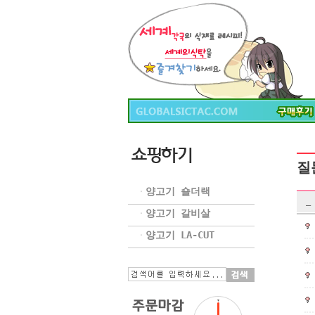
질
양고기 숄더랙
ㆍ
_
양고기 갈비살
ㆍ
양고기 LA-CUT
ㆍ