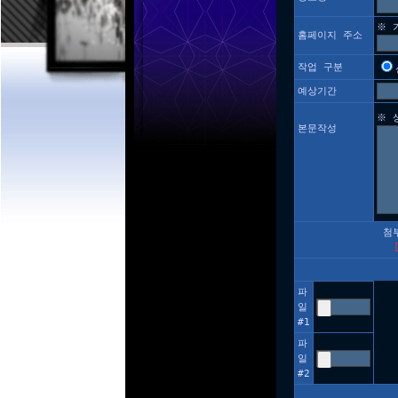
※ 
홈페이지 주소
작업 구분
예상기간
※ 
본문작성
첨
파
일
#1
파
일
#2