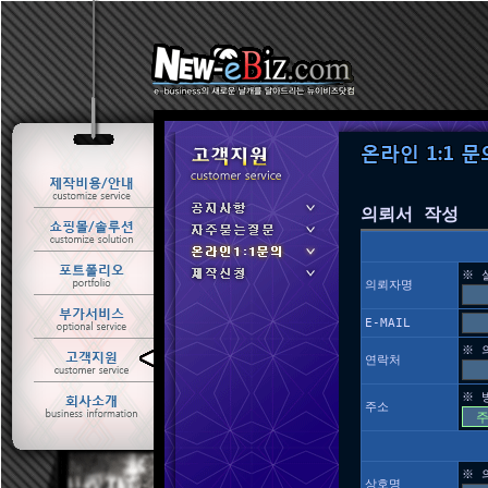
의뢰서 작성
※ 
의뢰자명
E-MAIL
※ 
연락처
ㆍ 공지사항
ㆍ 자주묻는질문
※ 
주소
ㆍ 온라인1:1문의
ㆍ 제작신청
※ 
상호명