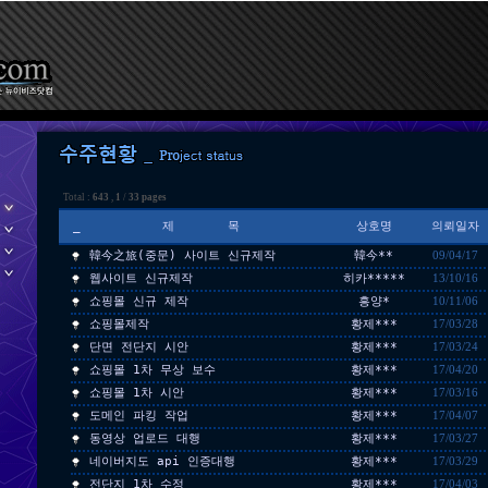
Total :
643
,
1
/
33 pages
_
제 목
상호명
의뢰일자
韓今之旅(중문) 사이트 신규제작
韓今**
09/04/17
웹사이트 신규제작
히카*****
13/10/16
쇼핑몰 신규 제작
흥양*
10/11/06
쇼핑몰제작
황제***
17/03/28
단면 전단지 시안
황제***
17/03/24
쇼핑몰 1차 무상 보수
황제***
17/04/20
쇼핑몰 1차 시안
황제***
17/03/16
도메인 파킹 작업
황제***
17/04/07
동영상 업로드 대행
황제***
17/03/27
네이버지도 api 인증대행
황제***
17/03/29
전단지 1차 수정
황제***
17/04/03