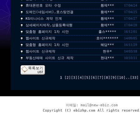
휴대폰번호 오타 수정
황제***
17/04/24
도메인(네임서버),호스팅연결
황제***
17/04/25
KG이니시스 계약 인계
황제***
17/04/27
상세페이지제작,상품등록대행
황제***
17/04/20
맞춤형 홈페이지 1차 시안
홀스*****
16/12/01
웹사이트 신규제작
호이*******
14/09/05
맞춤형 홈페이지 1차 시안
혜담***
16/11/29
웹사이트 신규제작
현우*
14/03/18
부동산매매 사이트 신규 제작
현대***
10/10/11
1
[2]
[3]
[4]
[5]
[6]
[7]
[8]
[9]
[10]
..
[33]
이메일:
mail@new-ebiz.com
Copyright
(C) ebizhp.com
All rights reserved