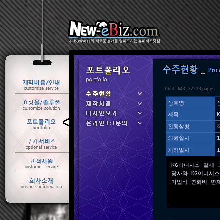
Total :
643
,
32
/
33 pages
상호명
제목
ㆍ 수주현황
진행상황
ㆍ 제작사례
의뢰일시
1
처리일시
1
KG이니시스 결제 
당사와 KG이니시
가입비 연회비 면