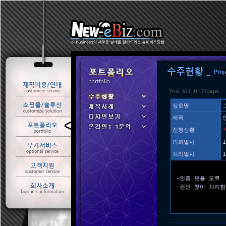
Total :
643
,
11
/
33 pages
상호명
제목
ㆍ 수주현황
진행상황
ㆍ 제작사례
의뢰일시
1
처리일시
1
-인증 모듈 오류
-원인 찾아 처리함